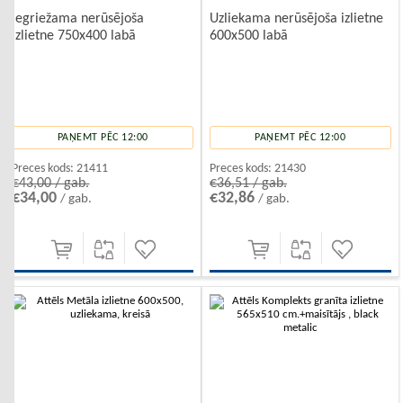
Iegriežama nerūsējoša
Uzliekama nerūsējoša izlietne
izlietne 750x400 labā
600x500 labā
PAŅEMT PĒC 12:00
PAŅEMT PĒC 12:00
Preces kods:
21411
Preces kods:
21430
€43,00 / gab.
€36,51 / gab.
€34,00
€32,86
/ gab.
/ gab.
-10%