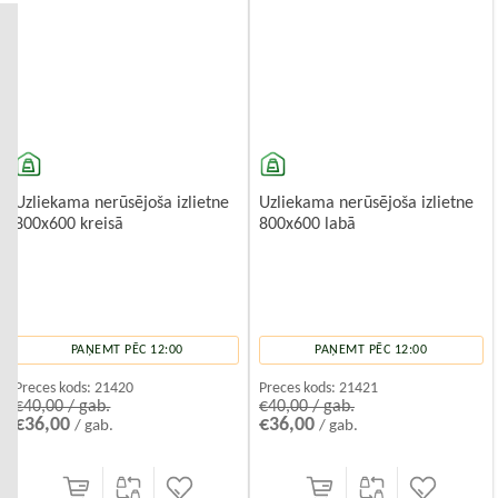
mitrumu, temperatūras svārstībām un traipiem. Tomēr uz virsmas
var parādīties ūdens nosēdumi un skrāpējumi.
Akmens masas virtuves izlietnes
Ekskluzīvs un izturīgs risinājums. Akmens masas virtuves izlietnes ir
izgatavotas no kompozītmateriāliem,
Uzliekama nerūsējoša izlietne
Uzliekama nerūsējoša izlietne
800x600 kreisā
800x600 labā
PAŅEMT PĒC 12:00
PAŅEMT PĒC 12:00
Preces kods:
21420
Preces kods:
21421
€40,00 / gab.
€40,00 / gab.
€36,00
€36,00
/ gab.
/ gab.