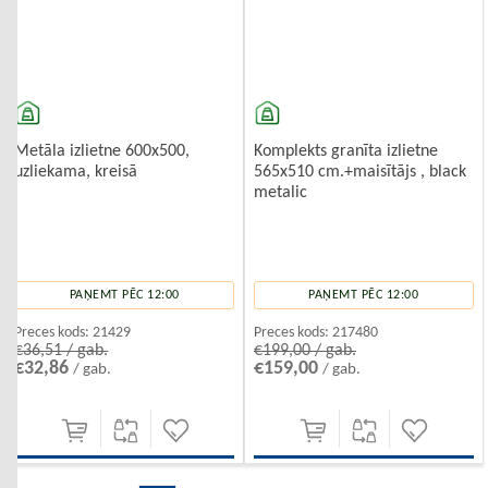
Metāla izlietne 600x500,
Komplekts granīta izlietne
uzliekama, kreisā
565x510 cm.+maisītājs , black
metalic
PAŅEMT PĒC 12:00
PAŅEMT PĒC 12:00
Preces kods:
21429
Preces kods:
217480
€36,51 / gab.
€199,00 / gab.
€32,86
€159,00
/ gab.
/ gab.