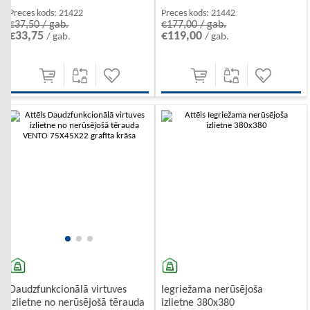
Preces kods:
21422
Preces kods:
21442
€37,50 / gab.
€177,00 / gab.
€33,75
€119,00
/ gab.
/ gab.
Iegriežama nerūsējoša
Daudzfunkcionālā virtuves
izlietne 380x380
izlietne no nerūsējošā tērauda