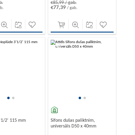
b.
€85,99 / gab.
€77,39
ab.
/ gab.
-10%
'1/2' 115 mm
Sifons dušas paliktnim,
universāls D50 x 40mm