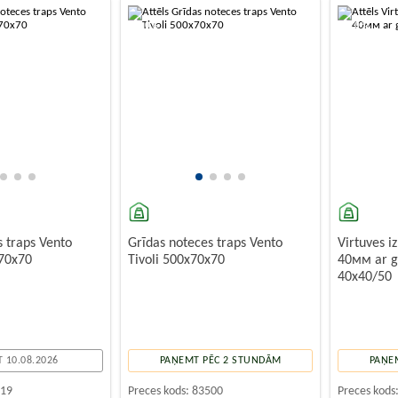
-10%
-10%
s traps Vento
Grīdas noteces traps Vento
Virtuves iz
70x70
Tivoli 500x70x70
40мм ar g
40х40/50
 10.08.2026
PAŅEMT PĒC 2 STUNDĀM
PAŅE
519
Preces kods:
83500
Preces kods