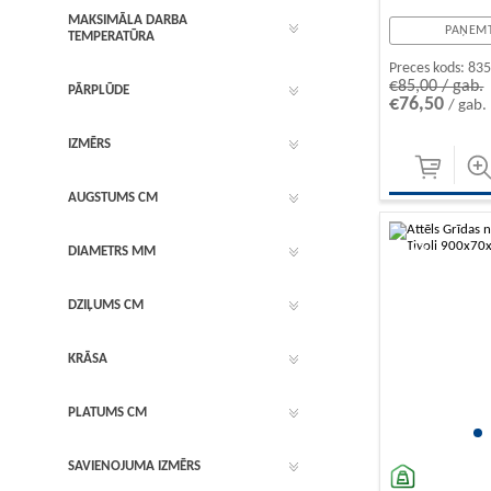
MAKSIMĀLA DARBA
PAŅEMT
TEMPERATŪRA
Preces kods:
83
€85,00 / gab.
PĀRPLŪDE
€76,50
/ gab.
IZMĒRS
AUGSTUMS CM
-10%
DIAMETRS MM
DZIĻUMS CM
KRĀSA
PLATUMS CM
SAVIENOJUMA IZMĒRS