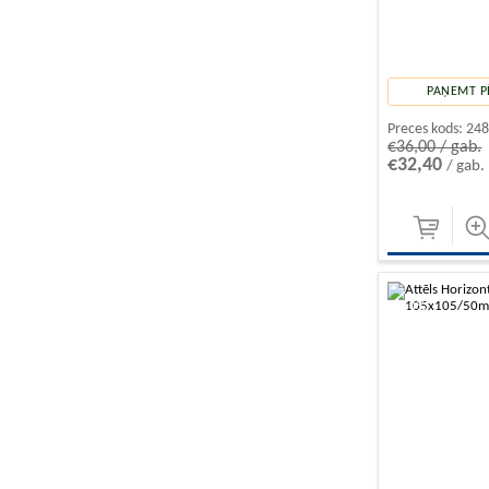
PAŅEMT P
Preces kods:
24
€36,00 / gab.
€32,40
/ gab.
-10%