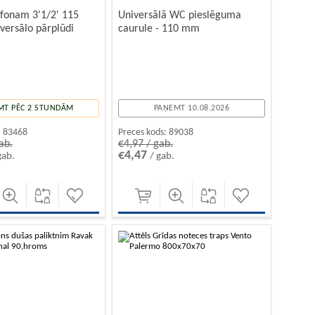
ifonam 3'1/2' 115
Universālā WC pieslēguma
versālo pārplūdi
caurule - 110 mm
MT PĒC 2 STUNDĀM
PAŅEMT 10.08.2026
:
83468
Preces kods:
89038
ab.
€4,97 / gab.
€4,47
gab.
/ gab.