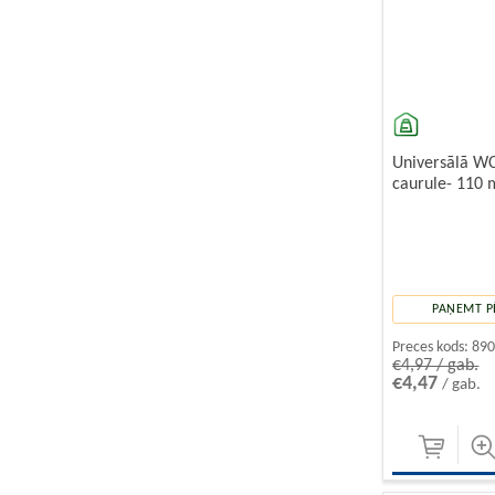
Universālā W
caurule- 110 
PAŅEMT P
Preces kods:
89
€4,97 / gab.
€4,47
/ gab.