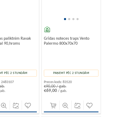
as paliktnim Ravak
Grīdas noteces traps Vento
nal 90,hroms
Palermo 800x70x70
MT PĒC 2 STUNDĀM
PAŅEMT PĒC 2 STUNDĀM
:
2483107
Preces kods:
83520
ab.
€90,00 / gab.
€69,00
gab.
/ gab.