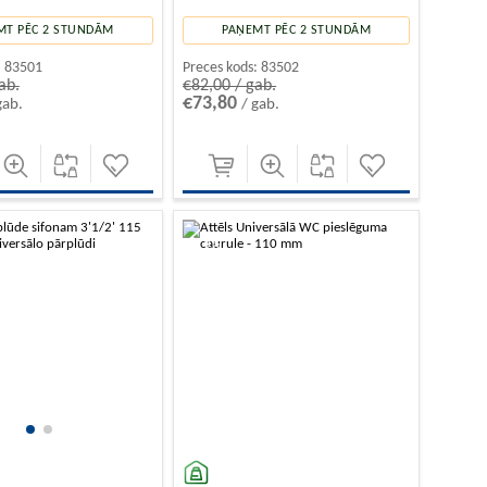
MT PĒC 2 STUNDĀM
PAŅEMT PĒC 2 STUNDĀM
:
83501
Preces kods:
83502
ab.
€82,00 / gab.
€73,80
gab.
/ gab.
-10%