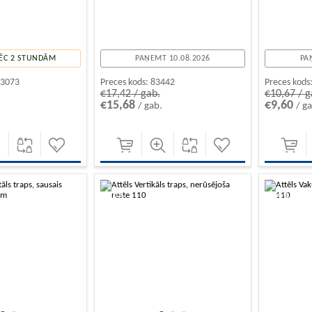
ĒC 2 STUNDĀM
PAŅEMT 10.08.2026
PA
83073
Preces kods:
83442
Preces kods
€17,42 / gab.
€10,67 / g
€15,68
€9,60
/ gab.
/ g
-10%
-10%