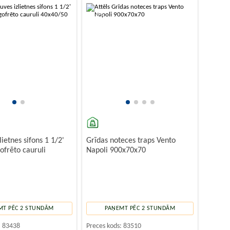
-10%
lietnes sifons 1 1/2'
Grīdas noteces traps Vento
ofrēto cauruli
Napoli 900x70x70
MT PĒC 2 STUNDĀM
PAŅEMT PĒC 2 STUNDĀM
:
83438
Preces kods:
83510