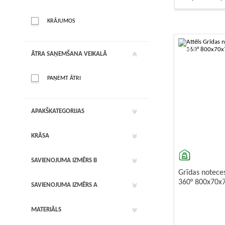
Vannu sifo
Virtuves si
KRĀJUMOS
-10%
ĀTRA SAŅEMŠANA VEIKALĀ
PAŅEMT ĀTRI
APAKŠKATEGORIJAS
KRĀSA
SAVIENOJUMA IZMĒRS B
Grīdas notece
360° 800x70x
SAVIENOJUMA IZMĒRS A
MATERIĀLS