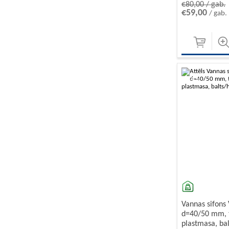
€80,00 / gab.
€59,00
/ gab.
-10%
Vannas sifons
d=40/50 mm, 
plastmasa, ba