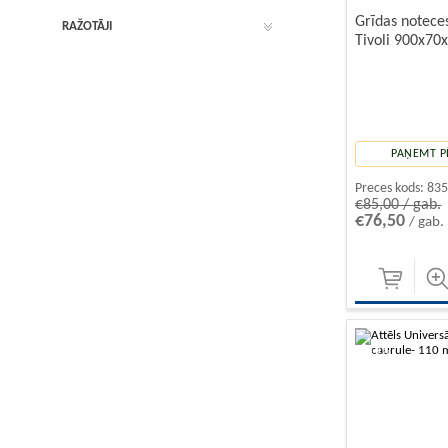
Grīdas notece
RAŽOTĀJI
Tivoli 900x70
PAŅEMT P
Preces kods:
83
€85,00 / gab.
€76,50
/ gab.
-10%