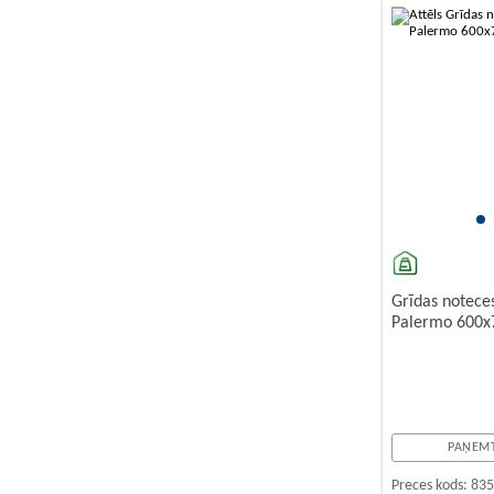
Grīdas notece
Palermo 600x
PAŅEMT
Preces kods:
83