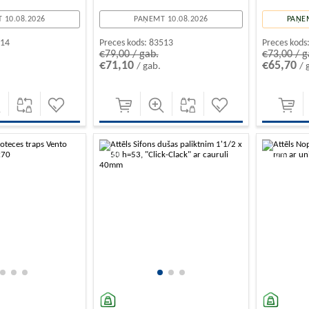
 10.08.2026
PAŅEMT 10.08.2026
PAŅE
514
Preces kods:
83513
Preces kods
€79,00 / gab.
€73,00 / g
€71,10
€65,70
/ gab.
/ 
-10%
-10%