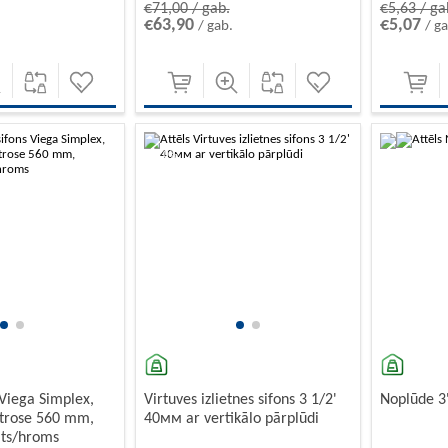
€71,00 / gab.
€5,63 / ga
€63,90
€5,07
/ gab.
/ g
-10%
-10%
 Viega Simplex,
Virtuves izlietnes sifons 3 1/2'
Noplūde 3
trose 560 mm,
40мм ar vertikālo pārplūdi
lts/hroms