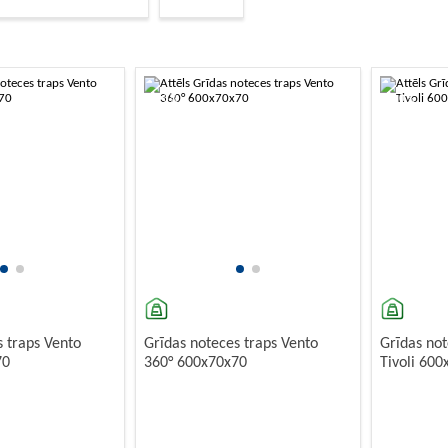
ni
– ar pārplūdi, automātiskās vadības risinājumiem (piemēram,
click-clack
)
foni
– t.sk. dubultie, ar papildu pieslēgumu veļas vai
-10%
-10%
s traps Vento
Grīdas noteces traps Vento
Grīdas not
70
360° 600x70x70
Tivoli 60