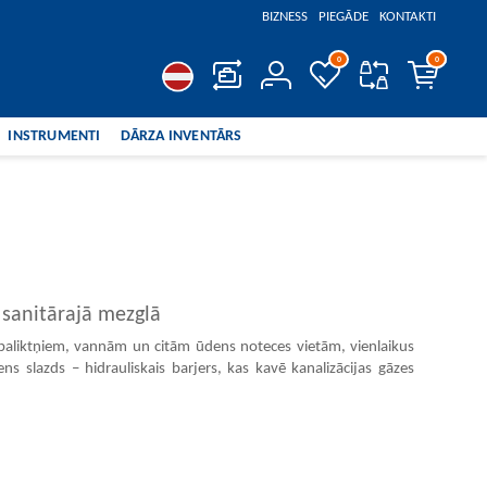
BIZNESS
PIEGĀDE
KONTAKTI
0
0
0
INSTRUMENTI
DĀRZA INVENTĀRS
REĢISTRĒT
PIESLĒGTIES
ŪDENS MAISĪTĀJI
KANALIZĀCIJA
ELEKTRISKIE RADIATORI UN
SIENAS SKAPĪŠI
MOZAIKAS FLĪZES
IEKŠĒJĀS APDARES PVC PANELI UN
CELTNIECĪBAS INSTRUMENTI
CIRVJI
TERMOVENTILATORI
SAVIENOJUMI
FLĪZES
STIPRINĀJUMI
NEO INSTRUMENTI
DĀRZA KAPĻI
VENTIĻI
ŪDENS MAISĪTĀJI
DĀRZA ŠĻŪTENES
TŪRISMA PRECES
VANNAS ISTABAS AKSESUĀRI
SPAIŅI, DĀRZA LEJKANNAS, SMIDZINĀTĀJI
 sanitārajā mezglā
 paliktņiem, vannām un citām ūdens noteces vietām, vienlaikus
ns slazds – hidrauliskais barjers, kas kavē kanalizācijas gāzes