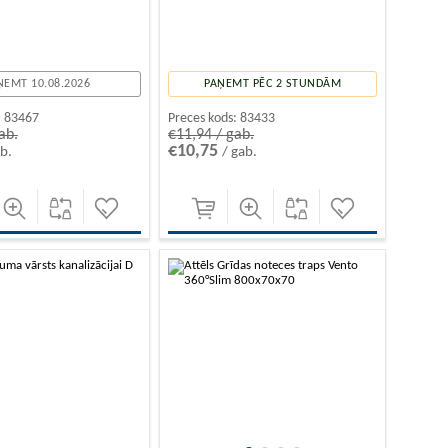
ŅEMT 10.08.2026
PAŅEMT PĒC 2 STUNDĀM
:
83467
Preces kods:
83433
ab.
€11,94 / gab.
€10,75
ab.
/ gab.