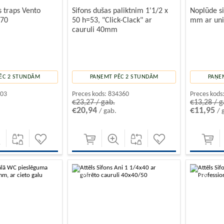
s traps Vento
Sifons dušas paliktnim 1'1/2 x
Noplūde s
x70
50 h=53, "Click-Clack" ar
mm ar uni
cauruli 40mm
ĒC 2 STUNDĀM
PAŅEMT PĒC 2 STUNDĀM
PAŅE
503
Preces kods:
834360
Preces kods
€23,27 / gab.
€13,28 / g
€20,94
€11,95
/ gab.
/ 
-10%
-10%