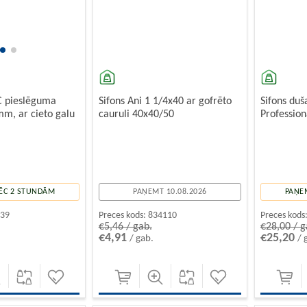
C pieslēguma
Sifons Ani 1 1/4x40 ar gofrēto
Sifons duš
mm, ar cieto galu
cauruli 40x40/50
Professio
ĒC 2 STUNDĀM
PAŅEMT 10.08.2026
PAŅE
039
Preces kods:
834110
Preces kods
€5,46 / gab.
€28,00 / g
€4,91
€25,20
/ gab.
/ 