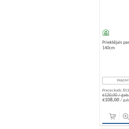
Priekšējais p
140cm
PAŅEMT
Preces kods:
85
€120,00 / gab
€108,00
/ gab