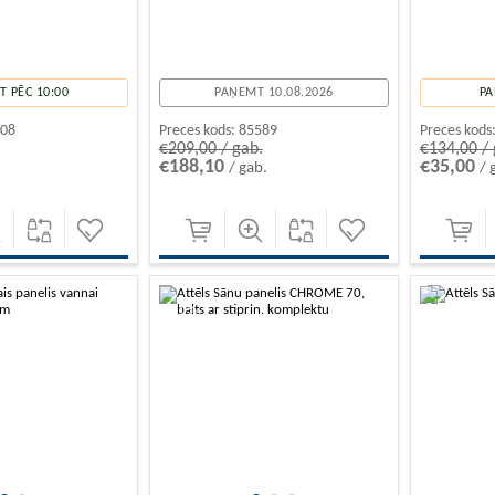
 PĒC 10:00
PAŅEMT 10.08.2026
PA
908
Preces kods:
85589
Preces kods
€209,00 / gab.
€134,00 / 
€188,10
€35,00
/ gab.
/ 
-10%
-10%