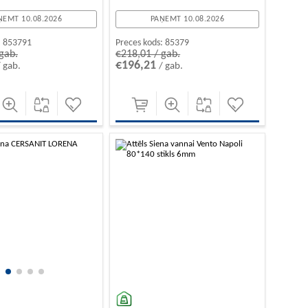
ŅEMT 10.08.2026
PAŅEMT 10.08.2026
:
853791
Preces kods:
85379
gab.
€218,01 / gab.
€196,21
/ gab.
/ gab.