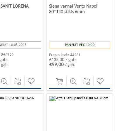
RSANIT LORENA
Siena vannai Vento Napoli
80*140 stikls 6mm
ŅEMT 10.08.2026
PAŅEMT PĒC 10:00
:
853792
Preces kods:
44231
gab.
€135,00 / gab.
€99,00
/ gab.
/ gab.
-10%