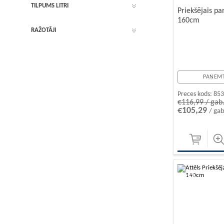
TILPUMS LITRI
Priekšējais p
160cm
RAŽOTĀJI
PAŅEMT
Preces kods:
85
€116,99 / gab
€105,29
/ gab
-10%