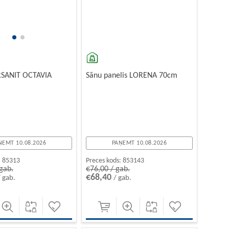
RSANIT OCTAVIA
Sānu panelis LORENA 70cm
ŅEMT 10.08.2026
PAŅEMT 10.08.2026
:
85313
Preces kods:
853143
gab.
€76,00 / gab.
€68,40
/ gab.
/ gab.