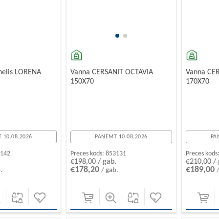
anelis LORENA
Vanna CERSANIT OCTAVIA
Vanna CE
150X70
170X70
 10.08.2026
PAŅEMT 10.08.2026
PA
3142
Preces kods:
853131
Preces kods
.
€198,00 / gab.
€210,00 / 
€178,20
€189,00
.
/ gab.