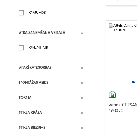
Akrila vann
Montāžas pi
KRĀJUMOS
Akrila vanna
-10%
ĀTRA SAŅEMŠANA VEIKALĀ
PAŅEMT ĀTRI
APAKŠKATEGORIJAS
MONTĀŽAS VEIDS
FORMA
Vanna CERSA
160X70
STIKLA KRĀSA
STIKLA BIEZUMS