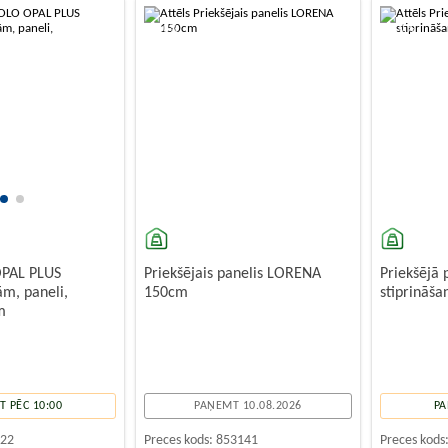
-10%
-10%
PAL PLUS
Priekšējais panelis LORENA
Priekšējā 
ām, paneli,
150cm
stiprināša
m
 PĒC 10:00
PAŅEMT 10.08.2026
PA
522
Preces kods:
853141
Preces kods