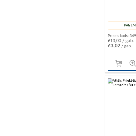
PAŅEMT
Preces kods:
34
€13,00 / gab.
€3,02
/ gab.
-10%