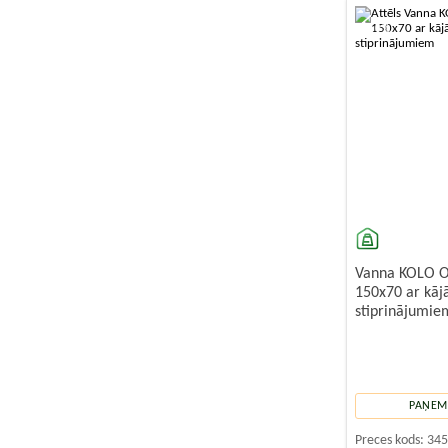
-10%
Vanna KOLO O
150x70 ar kāj
stiprinājumie
PAŅEMT
Preces kods:
34