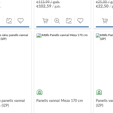
.
€113,99 / gab.
€25,00 / g
€102,59
€22,50
.
/ gab.
/ 
-10%
u panelis vannai
Panelis vannai Meza 170 cm
Panelis v
 (IZP)
(IZP)