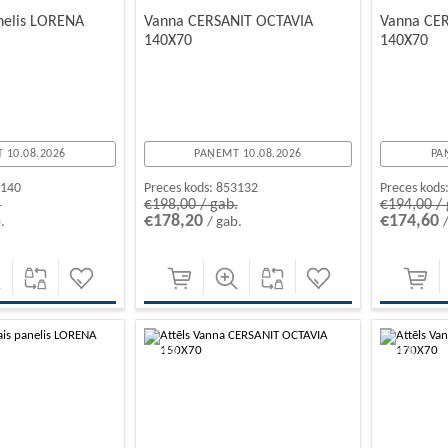
anelis LORENA
Vanna CERSANIT OCTAVIA
Vanna CE
140X70
140X70
 10.08.2026
PAŅEMT 10.08.2026
PA
3140
Preces kods:
853132
Preces kods
.
€198,00 / gab.
€194,00 / 
€178,20
€174,60
.
/ gab.
-10%
-10%