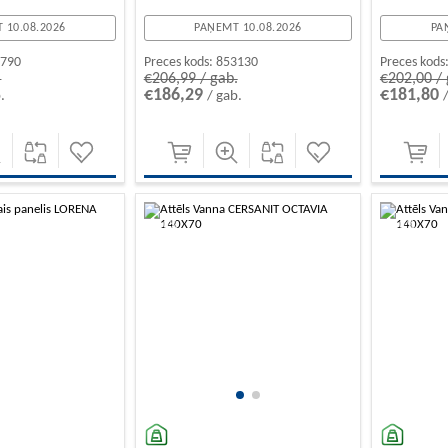
 10.08.2026
PAŅEMT 10.08.2026
PA
3790
Preces kods:
853130
Preces kods
.
€206,99 / gab.
€202,00 / 
€186,29
€181,80
.
/ gab.
-10%
-10%