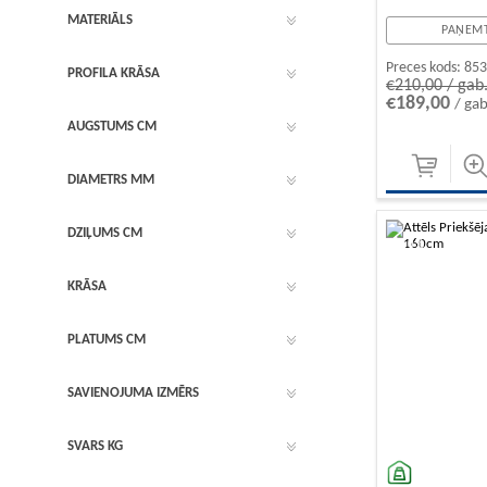
MATERIĀLS
PAŅEMT
Preces kods:
85
PROFILA KRĀSA
€210,00 / gab
€189,00
/ gab
AUGSTUMS CM
DIAMETRS MM
DZIĻUMS CM
-10%
KRĀSA
PLATUMS CM
SAVIENOJUMA IZMĒRS
SVARS KG