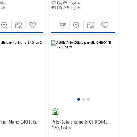
ab.
€116,99 / gab.
€105,29
gab.
/ gab.
-10%
annai Nano 140 labā
Priekšējais panelis CHROME
170, balts