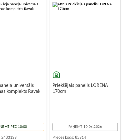
-10%
paneļa universāls
Priekšējais panelis LORENA
nas komplekts Ravak
170cm
ŅEMT PĒC 10:00
PAŅEMT 10.08.2026
:
2483133
Preces kods:
85314