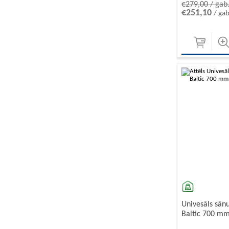
€279,00 / gab
€251,10
/ gab
Univesāls sān
Baltic 700 mm