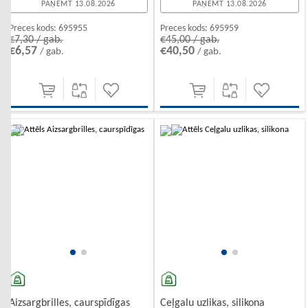
PAŅEMT 13.08.2026
PAŅEMT 13.08.2026
Preces kods:
695955
Preces kods:
695959
€7,30 / gab.
€45,00 / gab.
€6,57
€40,50
/ gab.
/ gab.
-10%
-10%
Aizsargbrilles, caurspīdīgas
Ceļgalu uzlikas, silikona