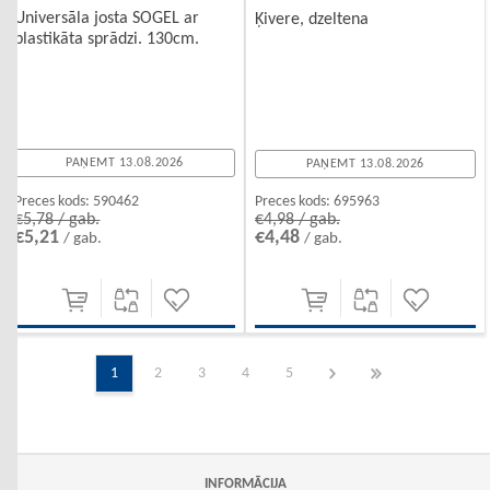
Universāla josta SOGEL ar
Ķivere, dzeltena
plastikāta sprādzi. 130cm.
PAŅEMT 13.08.2026
PAŅEMT 13.08.2026
Preces kods:
590462
Preces kods:
695963
€5,78 / gab.
€4,98 / gab.
€5,21
€4,48
/ gab.
/ gab.
1
2
3
4
5
INFORMĀCIJA