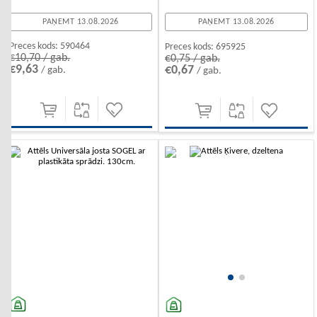
PAŅEMT 13.08.2026
PAŅEMT 13.08.2026
Preces kods:
590464
Preces kods:
695925
€10,70 / gab.
€0,75 / gab.
€9,63
€0,67
/ gab.
/ gab.
-10%
-10%