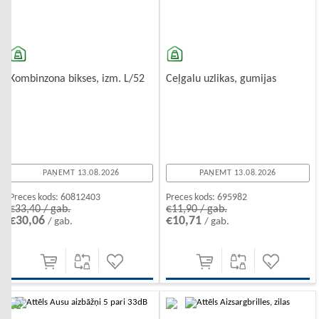
Kombinzona bikses, izm. L/52
Ceļgalu uzlikas, gumijas
PAŅEMT 13.08.2026
PAŅEMT 13.08.2026
Preces kods:
60812403
Preces kods:
695982
€33,40 / gab.
€11,90 / gab.
€30,06
€10,71
/ gab.
/ gab.
-10%
-10%