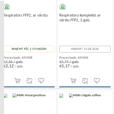
Respirators FFP2, ar vārstu
Respiratoru komplekts ar
vārstu FFP2, 3 gab.
PAŅEMT PĒC 2 STUNDĀM
PAŅEMT 13.08.2026
Preces kods:
695908
Preces kods:
695906
€2,36 / gab.
€5,74 / gab.
€2,12
€5,17
/ gab.
/ gab.
-10%
-10%