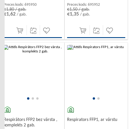
Preces kods:
695950
Preces kods:
695952
€1,80 / gab.
€1,50 / gab.
€1,62
€1,35
/ gab.
/ gab.
-10%
-10%
Respirātors FFP2 bez vārsta ,
Respirators FFP1, ar vārstu
komplekts 2 gab.