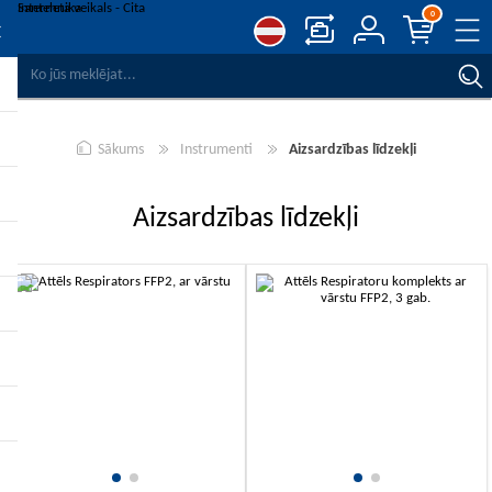
0
SALĪDZINĀT PRODUKTUS
VĒLMJU SARAKSTS
0
Sākums
Instrumenti
Aizsardzības līdzekļi
REĢISTRĒT
PIESLĒGTIES
Aizsardzības līdzekļi
-10%
-10%