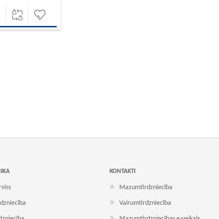
NIKA
KONTAKTI
rviss
Mazumtirdzniecība
dzniecība
Vairumtirdzniecība
dzniecība
Mazumtirdzniecības e-veikals