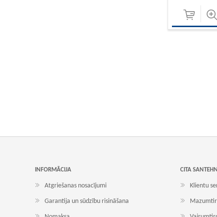
INFORMĀCIJA
CITA SANTEH
Atgriešanas nosacījumi
Klientu se
Garantija un sūdzību risināšana
Mazumtir
Nomaksa
Vairumtir