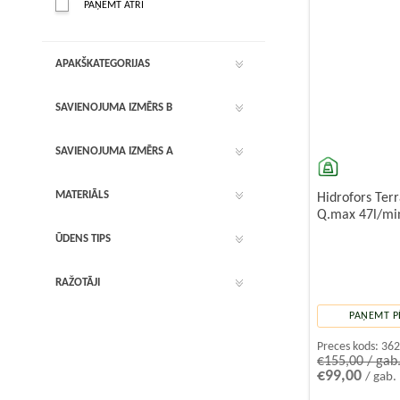
PAŅEMT ĀTRI
APAKŠKATEGORIJAS
SAVIENOJUMA IZMĒRS B
SAVIENOJUMA IZMĒRS A
MATERIĀLS
Hidrofors Ter
Q.max 47l/mi
ŪDENS TIPS
RAŽOTĀJI
PAŅEMT P
Preces kods:
36
€155,00 / gab
€99,00
/ gab.