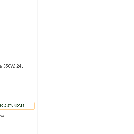
ra 550W, 24L,
n
ĒC 2 STUNDĀM
254
.