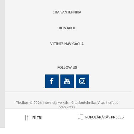
CITA SANTEHNIKA
KONTAKTI
VIETNES NAVIGACIJA
FOLLOW US
Tiesības © 2026 Interneta veikals - Cita Santehnika. Visas tiesības
rezervētas.
Powered by
nopCommerce
POPULĀRĀKĀS PRECES
FILTRI
Izstrādāts
Biqs.lv