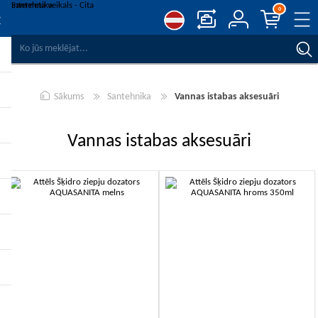
0
SALĪDZINĀT PRODUKTUS
VĒLMJU SARAKSTS
0
Sākums
Santehnika
Vannas istabas aksesuāri
REĢISTRĒT
PIESLĒGTIES
Vannas istabas aksesuāri
-10%
-10%