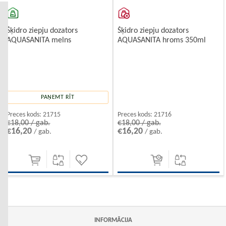
Šķidro ziepju dozators
Šķidro ziepju dozators
AQUASANITA melns
AQUASANITA hroms 350ml
PAŅEMT RĪT
Preces kods:
21715
Preces kods:
21716
€18,00 / gab.
€18,00 / gab.
€16,20
€16,20
/ gab.
/ gab.
INFORMĀCIJA