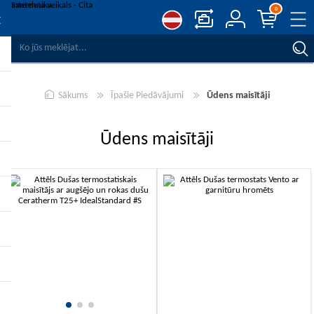
0
SALĪDZINĀT PRODUKTUS
VĒLMJU SARAKSTS
0
Sākums
Īpašie Piedāvājumi
Ūdens maisītāji
REĢISTRĒT
PIESLĒGTIES
Ūdens maisītāji