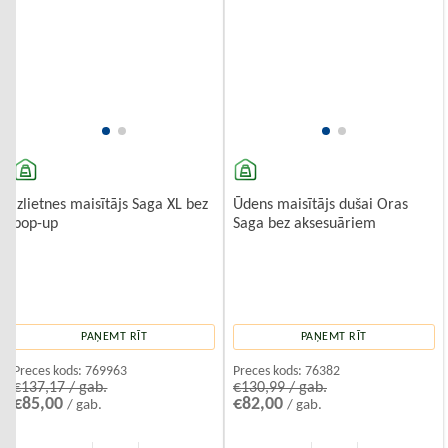
Izlietnes maisītājs Saga XL bez
Ūdens maisītājs dušai Oras
pop-up
Saga bez aksesuāriem
PAŅEMT RĪT
PAŅEMT RĪT
Preces kods:
769963
Preces kods:
76382
€137,17 / gab.
€130,99 / gab.
€85,00
€82,00
/ gab.
/ gab.