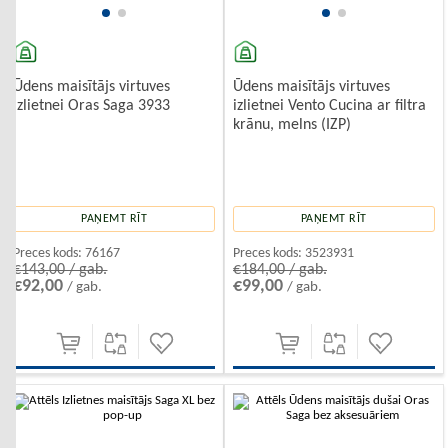
Ūdens maisītājs virtuves
Ūdens maisītājs virtuves
izlietnei Oras Saga 3933
izlietnei Vento Cucina ar filtra
krānu, melns (IZP)
PAŅEMT RĪT
PAŅEMT RĪT
Preces kods:
76167
Preces kods:
3523931
€143,00 / gab.
€184,00 / gab.
€92,00
€99,00
/ gab.
/ gab.