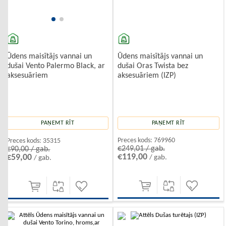
Ūdens maisītājs vannai un
Ūdens maisītājs vannai un
dušai Oras Twista bez
dušai Vento Palermo Black, ar
aksesuāriem (IZP)
aksesuāriem
PAŅEMT RĪT
PAŅEMT RĪT
Preces kods:
769960
Preces kods:
35315
€249,01 / gab.
€90,00 / gab.
€119,00
€59,00
/ gab.
/ gab.