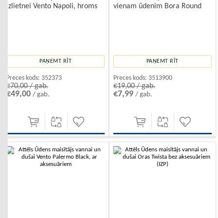
izlietnei Vento Napoli, hroms
vienam ūdenim Bora Round
PAŅEMT RĪT
PAŅEMT RĪT
Preces kods:
352373
Preces kods:
3513900
€70,00 / gab.
€19,00 / gab.
€49,00
€7,99
/ gab.
/ gab.