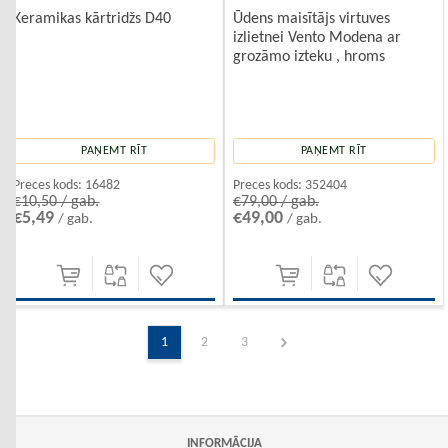
Keramikas kārtridžs D40
Ūdens maisītājs virtuves
izlietnei Vento Modena ar
grozāmo izteku , hroms
PAŅEMT RĪT
PAŅEMT RĪT
Preces kods:
16482
Preces kods:
352404
€10,50 / gab.
€79,00 / gab.
€5,49
€49,00
/ gab.
/ gab.
1
2
3
INFORMĀCIJA