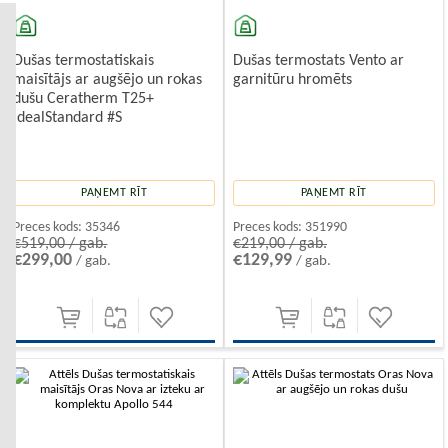
Dušas termostats Vento ar
Dušas termostatiskais
garnitūru hromēts
maisītājs ar augšējo un rokas
dušu Ceratherm T25+
IdealStandard #S
PAŅEMT RĪT
PAŅEMT RĪT
Preces kods:
351990
Preces kods:
35346
€219,00 / gab.
€519,00 / gab.
€129,99
€299,00
/ gab.
/ gab.