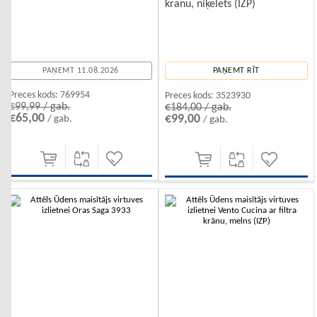
krānu, niķelēts (IZP)
PAŅEMT 11.08.2026
PAŅEMT RĪT
Preces kods:
769954
Preces kods:
3523930
€99,99 / gab.
€184,00 / gab.
€65,00
€99,00
/ gab.
/ gab.