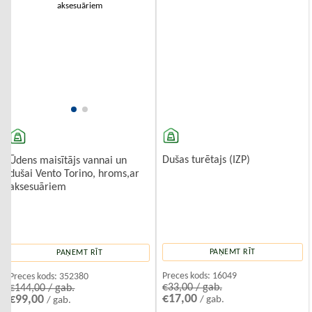
Dušas turētajs (IZP)
Ūdens maisītājs vannai un
dušai Vento Torino, hroms,ar
aksesuāriem
PAŅEMT RĪT
PAŅEMT RĪT
Preces kods:
16049
Preces kods:
352380
€33,00 / gab.
€144,00 / gab.
€17,00
€99,00
/ gab.
/ gab.