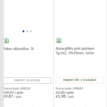
Aizsargtīkls pret putniem
Rokas sējmašīna. 3L
7g/m2, 19x19mm, 5x5m
PAŅEMT PĒC 2 STUNDĀM
PAŅEMT 10.08.2026
Preces kods:
698689
Preces kods:
698230
€2,20 / gab.
€10,97 / gab.
€1,98
€9,87
/ gab.
/ gab.