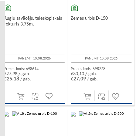
Zemes urbis D-150
Augļu savācējs, teleskopiskais
rokturis 3.75m.
PAŅEMT 10.08.2026
PAŅEMT 10.08.2026
Preces kods:
698228
Preces kods:
698614
€30,10 / gab.
€27,98 / gab.
€27,09
€25,18
/ gab.
/ gab.
-10%
-10%