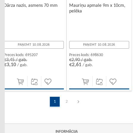
Dārza nazis, asmens 70 mm
Mauriņu apmale 9m x 10cm,
pelēka
PAŅEMT 10.08.2026
PAŅEMT 10.08.2026
Preces kods:
695207
Preces kods:
698630
€3,45 / gab.
€2,90 / gab.
€3,10
€2,61
/ gab.
/ gab.
1
2
INFORMĀCIJA