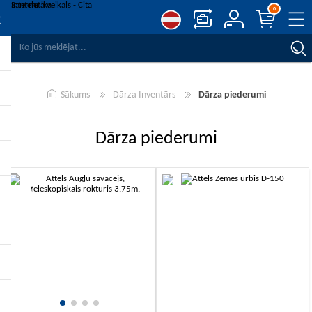
0
SALĪDZINĀT PRODUKTUS
VĒLMJU SARAKSTS
0
Sākums
Dārza Inventārs
Dārza piederumi
REĢISTRĒT
PIESLĒGTIES
Dārza piederumi
-10%
-10%