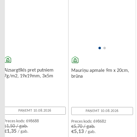
Aizsargtīkls pret putniem
Mauriņu apmale 9m x 20cm,
7g/m2, 19x19mm, 3x5m
brūna
PAŅEMT 10.08.2026
PAŅEMT 10.08.2026
Preces kods:
698688
Preces kods:
698682
€1,50 / gab.
€5,70 / gab.
€1,35
€5,13
/ gab.
/ gab.