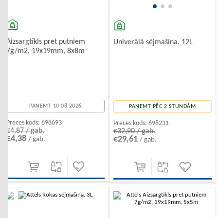
Aizsargtīkls pret putniem
Univerālā sējmašīna. 12L
7g/m2, 19x19mm, 8x8m
PAŅEMT 10.08.2026
PAŅEMT PĒC 2 STUNDĀM
Preces kods:
698693
Preces kods:
698231
€4,87 / gab.
€32,90 / gab.
€4,38
€29,61
/ gab.
/ gab.
-10%
-10%