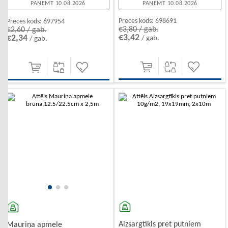
PAŅEMT 10.08.2026
PAŅEMT 10.08.2026
Preces kods:
698691
Preces kods:
697954
€3,80 / gab.
€2,60 / gab.
€3,42
€2,34
/ gab.
/ gab.
-10%
-10%
Aizsargtīkls pret putniem
Mauriņa apmele