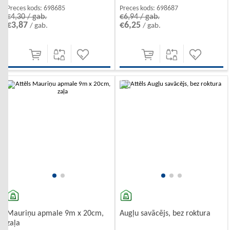
Preces kods:
698685
Preces kods:
698687
€4,30 / gab.
€6,94 / gab.
€3,87
€6,25
/ gab.
/ gab.
-10%
-10%
Mauriņu apmale 9m x 20cm,
Augļu savācējs, bez roktura
zaļa