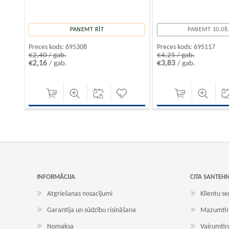
PAŅEMT RĪT
PAŅEMT 10.08
Preces kods:
695308
Preces kods:
695117
€2,40 / gab.
€4,25 / gab.
€2,16
€3,83
/ gab.
/ gab.
INFORMĀCIJA
CITA SANTEH
Atgriešanas nosacījumi
Klientu se
Garantija un sūdzību risināšana
Mazumtir
Nomaksa
Vairumtir