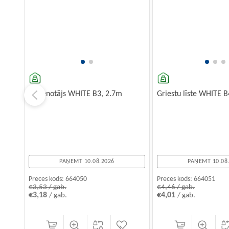
Savienotājs WHITE B3, 2.7m
Griestu līste WHITE B
PAŅEMT 10.08.2026
PAŅEMT 10.08
Preces kods:
664050
Preces kods:
664051
€3,53 / gab.
€4,46 / gab.
€3,18
€4,01
/ gab.
/ gab.