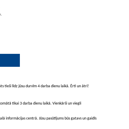
.
b.
ts tieši līdz jūsu durvīm 4 darba dienu laikā. Ērti un ātri!
mātā tikai 3 darba dienu laikā. Vienkārši un viegli
lā informācijas centrā. Jūsu pasūtījums būs gatavs un gaidīs