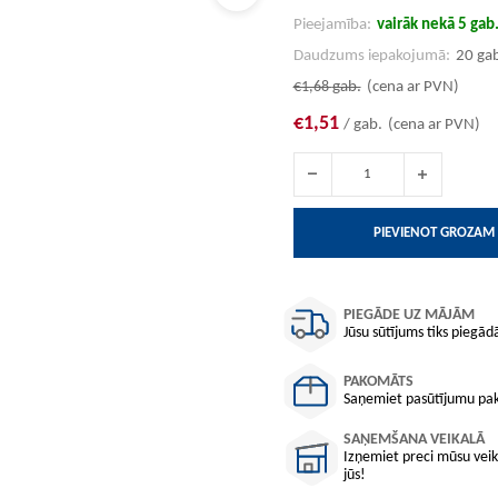
Pieejamība:
vairāk nekā 5 gab
Daudzums iepakojumā:
20 ga
€1,68
gab.
(cena ar PVN)
€1,51
/ gab.
(cena ar PVN)
PIEVIENOT GROZAM
PIEGĀDE UZ MĀJĀM
Jūsu sūtījums tiks piegādā
PAKOMĀTS
Saņemiet pasūtījumu pako
SAŅEMŠANA VEIKALĀ
Izņemiet preci mūsu veika
jūs!