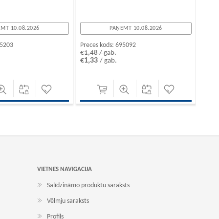
MT 10.08.2026
PAŅEMT 10.08.2026
5203
Preces kods:
695092
€1,48 / gab.
€1,33
/ gab.
VIETNES NAVIGACIJA
Salīdzināmo produktu saraksts
Vēlmju saraksts
Profils