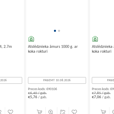
4, 2.7m
Atslēdznieka āmurs 1000 g. ar
Atslēdznieka
koka rokturi
koka rokturi
.2026
PAŅEMT 10.08.2026
PAŅE
Preces kods:
690106
Preces kods:
69
€6,40 / gab.
€7,85 / gab.
€5,76
€7,06
/ gab.
/ gab.