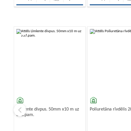
-10%
-10%
Līmlente divpus. 50mm x10 m uz
Poliuretāna rīvdēlis
aud.pam.