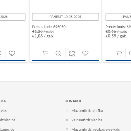
.2026
PAŅEMT 10.08.2026
PAŅE
Preces kods:
696050
Preces kods:
69
€1,20 / gab.
€0,66 / gab.
€1,08
€0,59
/ gab.
/ gab.
NIKA
KONTAKTI
rviss
Mazumtirdzniecība
dzniecība
Vairumtirdzniecība
dzniecība
Mazumtirdzniecības e-veikals