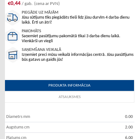
€0,44
/ gab.
(cena ar PVN)
PIEGĀDE UZ MĀJĀM
Jūsu sūtījums tiks piegādāts tieši līdz jūsu durvīm 4 darba dienu
laikā. Ērti un ātri!
PAKOMĀTS
Saņemiet pasūtījumu pakomātā tikai 3 darba dienu laikā.
Vienkārši un viegli
SAŅEMŠANA VEIKALĀ
Izņemiet preci mūsu veikalā informācijas centrā. Jūsu pasūtījums
būs gatavs un gaidīs jūs!
PRODUKTA INFORMĀCIJA
ATSAUKSMES
Diametrs mm
0.00
Augstums cm
2.00
Platums cm
6.00