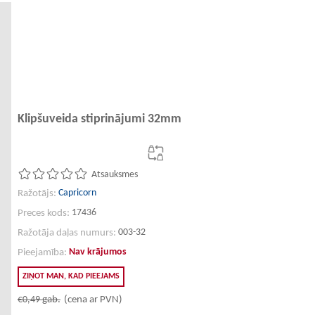
Klipšuveida stiprinājumi 32mm
Atsauksmes
Capricorn
Ražotājs:
17436
Preces kods:
003-32
Ražotāja daļas numurs:
Nav krājumos
Pieejamība:
ZIŅOT MAN, KAD PIEEJAMS
€0,49
gab.
(cena ar PVN)