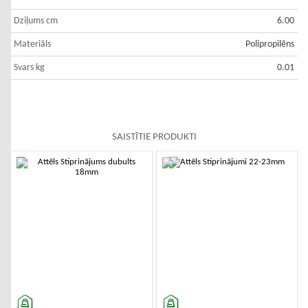
Dziļums cm
6.00
Materiāls
Polipropilēns
Svars kg
0.01
SAISTĪTIE PRODUKTI
-10%
-10%