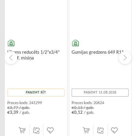
Līkums reducēts 1/2"x3/4"
Gumijas gredzens 649 R11
90° FF, misiņa
PAŅEMT RĪT
PAŅEMT 11.08.2026
Preces kods:
241299
Preces kods:
20624
€3,77 / gab.
€0,13 / gab.
€3,39
€0,12
/ gab.
/ gab.