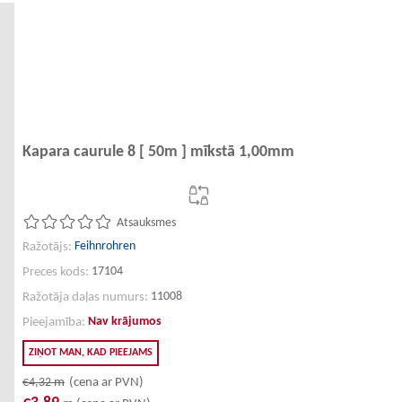
Kapara caurule 8 [ 50m ] mīkstā 1,00mm
Atsauksmes
Feihnrohren
Ražotājs:
17104
Preces kods:
11008
Ražotāja daļas numurs:
Nav krājumos
Pieejamība:
ZIŅOT MAN, KAD PIEEJAMS
€4,32
m
(cena ar PVN)