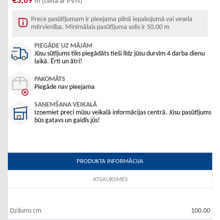
€3,89
m (cena ar PVN)
Prece pasūtījumam ir pieejama pilnā iepakojumā vai vesela
mērvienība. Minimālais pasūtījuma solis ir 50,00 m
PIEGĀDE UZ MĀJĀM
Jūsu sūtījums tiks piegādāts tieši līdz jūsu durvīm 4 darba dienu
laikā. Ērti un ātri!
PAKOMĀTS
Piegāde nav pieejama
SAŅEMŠANA VEIKALĀ
Izņemiet preci mūsu veikalā informācijas centrā. Jūsu pasūtījums
būs gatavs un gaidīs jūs!
PRODUKTA INFORMĀCIJA
ATSAUKSMES
Dziļums cm
100.00