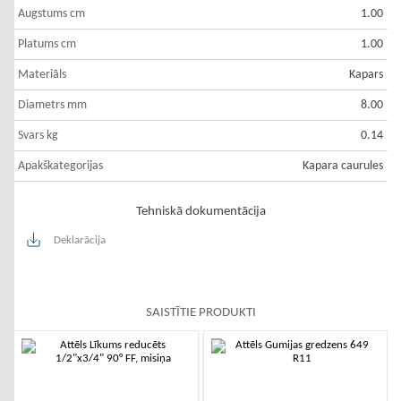
Augstums cm
1.00
Platums cm
1.00
Materiāls
Kapars
Diametrs mm
8.00
Svars kg
0.14
Apakškategorijas
Kapara caurules
Tehniskā dokumentācija
Deklarācija
SAISTĪTIE PRODUKTI
-10%
-10%