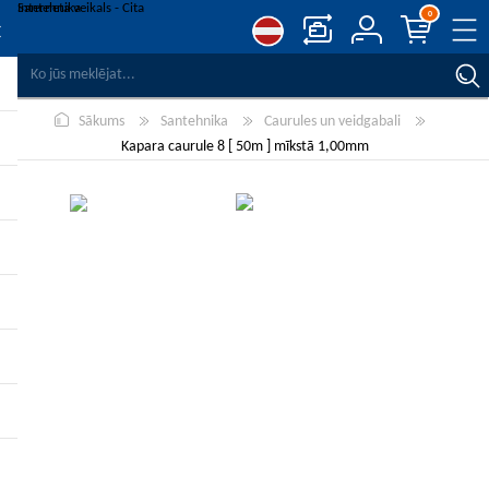
0
SALĪDZINĀT PRODUKTUS
Sākums
Santehnika
Caurules un veidgabali
VĒLMJU SARAKSTS
0
Kapara caurule 8 [ 50m ] mīkstā 1,00mm
REĢISTRĒT
PIESLĒGTIES
-10%