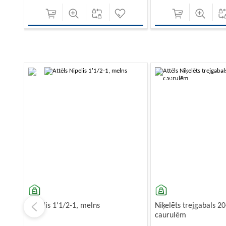
-10%
-10%
Nipelis 1'1/2-1, melns
Niķelēts trejgabals 2
caurulēm