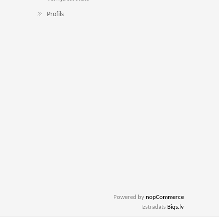
Profils
Powered by
nopCommerce
Izstrādāts
Biqs.lv