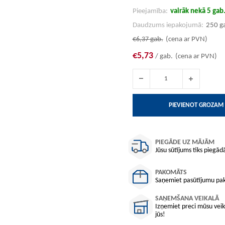
Pieejamība:
vairāk nekā 5 gab
Daudzums iepakojumā:
250 g
€6,37
gab.
(cena ar PVN)
€5,73
/ gab.
(cena ar PVN)
PIEVIENOT GROZAM
PIEGĀDE UZ MĀJĀM
Jūsu sūtījums tiks piegādā
PAKOMĀTS
Saņemiet pasūtījumu pako
SAŅEMŠANA VEIKALĀ
Izņemiet preci mūsu veika
jūs!