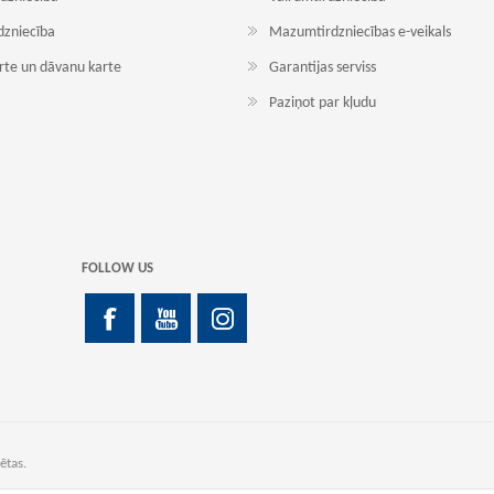
dzniecība
Mazumtirdzniecības e-veikals
arte un dāvanu karte
Garantijas serviss
Paziņot par kļudu
FOLLOW US
ētas.