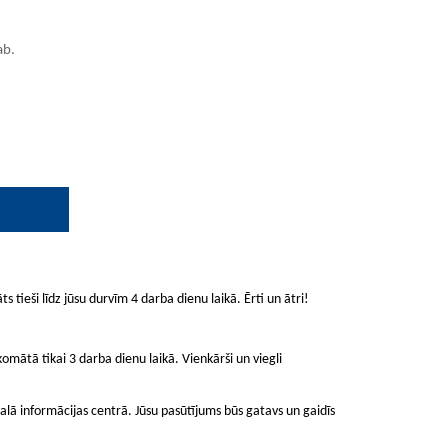
.
ab.
ts tieši līdz jūsu durvīm 4 darba dienu laikā. Ērti un ātri!
mātā tikai 3 darba dienu laikā. Vienkārši un viegli
lā informācijas centrā. Jūsu pasūtījums būs gatavs un gaidīs