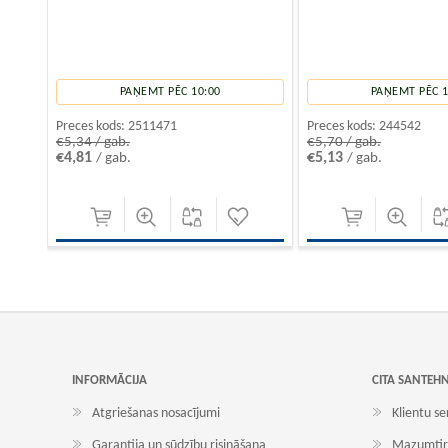
PAŅEMT PĒC 10:00
PAŅEMT PĒC 1
Preces kods:
2511471
Preces kods:
244542
€5,34 / gab.
€5,70 / gab.
€4,81
€5,13
/ gab.
/ gab.
INFORMĀCIJA
CITA SANTEH
Atgriešanas nosacījumi
Klientu se
Garantija un sūdzību risināšana
Mazumtir