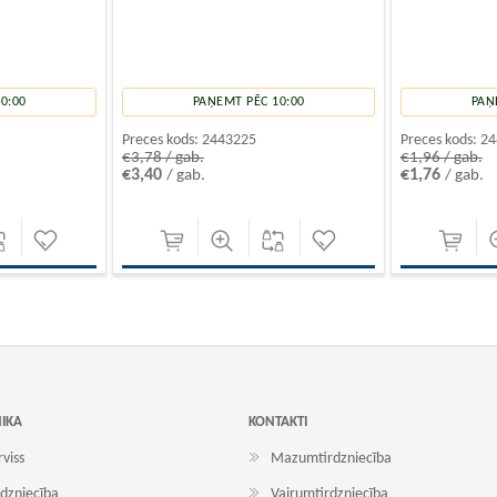
0:00
PAŅEMT PĒC 10:00
PAŅ
Preces kods:
2443225
Preces kods:
24
€3,78 / gab.
€1,96 / gab.
€3,40
€1,76
/ gab.
/ gab.
NIKA
KONTAKTI
rviss
Mazumtirdzniecība
dzniecība
Vairumtirdzniecība