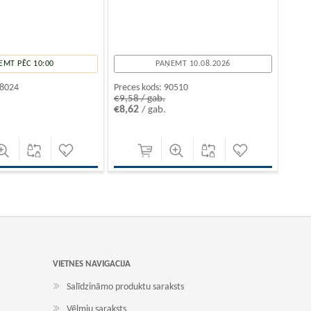
EMT PĒC 10:00
PAŅEMT 10.08.2026
8024
Preces kods:
90510
€9,58 / gab.
€8,62
/ gab.
VIETNES NAVIGACIJA
Salīdzināmo produktu saraksts
Vēlmju saraksts