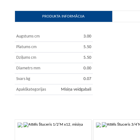
PRODUKTA INFORMĀCIJA
Augstums cm
3.00
Platums cm
5.50
Dziļums cm
5.50
Diametrs mm
0.00
Svars kg
0.07
Apakškategorijas
Misiņa veidgabali
-10%
-10%