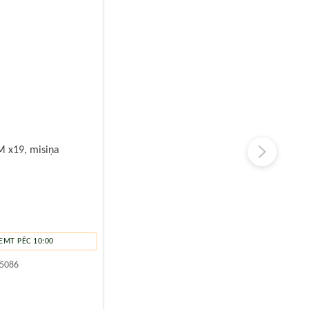
M x19, misiņa
EMT PĒC 10:00
5086