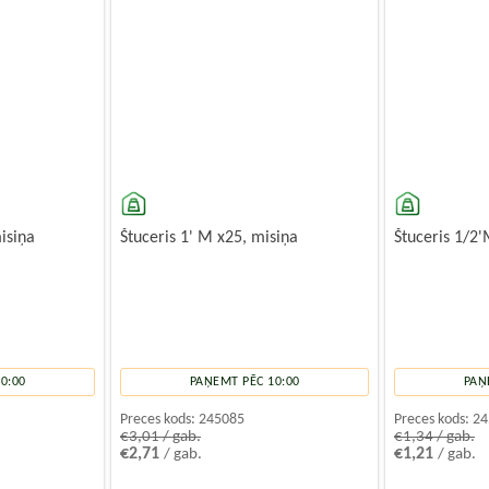
isiņa
Štuceris 1' M x25, misiņa
Štuceris 1/2'
0:00
PAŅEMT PĒC 10:00
PAŅ
Preces kods:
245085
Preces kods:
24
€3,01 / gab.
€1,34 / gab.
€2,71
€1,21
/ gab.
/ gab.