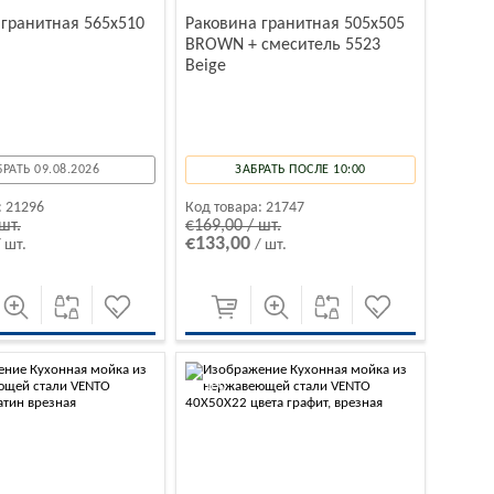
 гранитная 565x510
Раковина гранитная 505x505
BROWN + смеситель 5523
Beige
БРАТЬ 09.08.2026
ЗАБРАТЬ ПОСЛЕ 10:00
:
21296
Код товара:
21747
шт.
€169,00 / шт.
€133,00
/ шт.
/ шт.
-10%