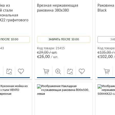
йка из
Врезная нержавеющая
Раковина
 стали
раковина 380x380
Black
иональная
X22 графитового
 ПОСЛЕ 10:00
ЗАБРАТЬ ПОСЛЕ 10:00
ЗА
443
Код товара:
21415
Код товара
€29,00 / шт.
€135,00 / 
€26,00
€102,00
/ шт.
-10%