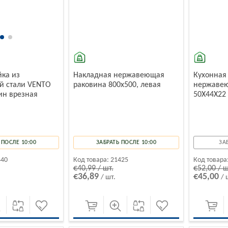
йка из
Накладная нержавеющая
Кухонная
 стали VENTO
раковина 800x500, левая
нержавею
ин врезная
50X44X22
 ПОСЛЕ 10:00
ЗАБРАТЬ ПОСЛЕ 10:00
ЗА
440
Код товара:
21425
Код товара
€40,99 / шт.
€52,00 / ш
€36,89
€45,00
/ шт.
/ 