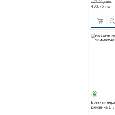
€37,50 / шт.
€33,75
/ шт.
-10%
Врезная не
раковина D 5