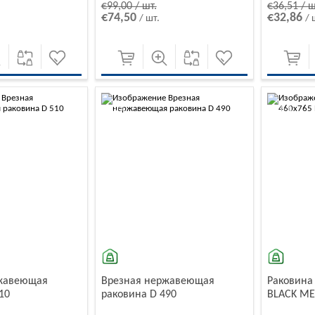
€99,00 / шт.
€36,51 / ш
€74,50
€32,86
/ шт.
/ 
-10%
-10%
ржавеющая
Врезная нержавеющая
Раковина
10
раковина D 490
BLACK ME