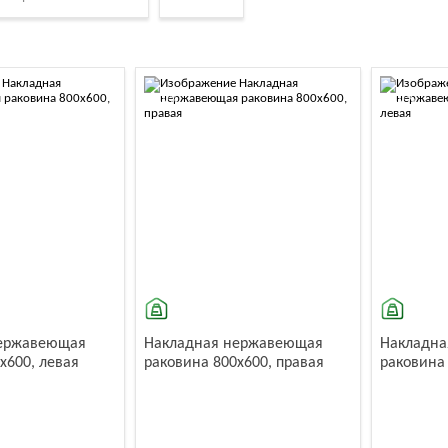
ятнам. Однако на поверхности могут появляться следы воды
-10%
-10%
нержавеющая
Накладная нержавеющая
Накладн
x600, левая
раковина 800x600, правая
раковина 