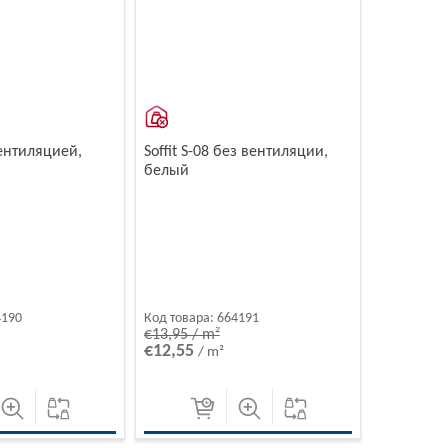
 вентиляцией,
Soffit S-08 без вентиляции,
белый
4190
Код товара:
664191
€13,95 / m²
€12,55
/ m²