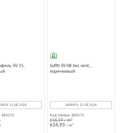
офиль SV-15,
Soffit SV-08 bez vent.,
ый
коричневый
БРАТЬ 12.08.2026
ЗАБРАТЬ 12.08.2026
:
664172
Код товара:
664171
.
€16,59 / m²
€14,93
т.
/ m²