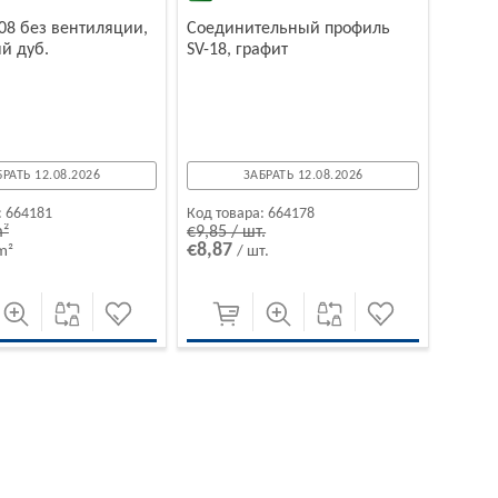
P-08 без вентиляции,
Соединительный профиль
й дуб.
SV-18, графит
БРАТЬ 12.08.2026
ЗАБРАТЬ 12.08.2026
:
664181
Код товара:
664178
m²
€9,85 / шт.
€8,87
m²
/ шт.