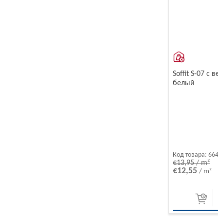
Soffit S-07 с
белый
Код товара:
66
€13,95 / m²
€12,55
/ m²