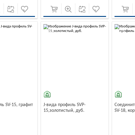
-10%
-10%
ль SV-15, графит
J-вида профиль SVP-
Соединит
15,золотистый, дуб.
SV-18, к