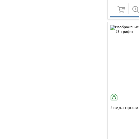
-10%
J-вида профи