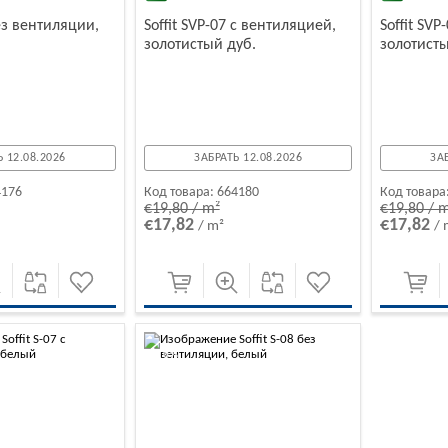
без вентиляции,
Soffit SVP-07 с вентиляцией,
Soffit SV
золотистый дуб.
золотисты
 12.08.2026
ЗАБРАТЬ 12.08.2026
ЗА
4176
Код товара:
664180
Код товара
€19,80 / m²
€19,80 / 
€17,82
€17,82
/ m²
/ 
-10%