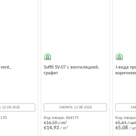
 vent.,
Soffit SV-07 с вентиляцией,
J-вида пр
графит
коричнев
 12.08.2026
ЗАБРАТЬ 12.08.2026
ЗА
4170
Код товара:
664175
Код товара
€16,59 / m²
€5,64 / шт
€14,93
€5,08
/ m²
/ ш